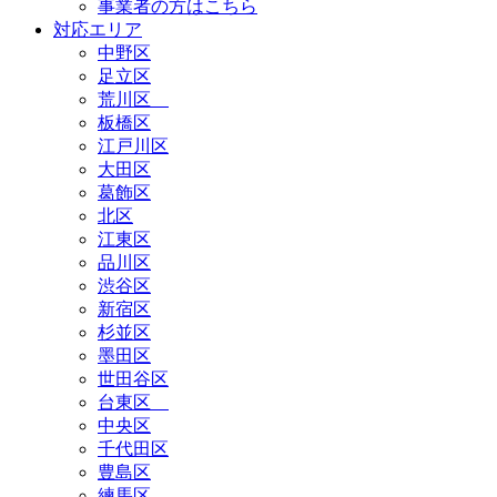
事業者の方はこちら
対応エリア
中野区
足立区
荒川区
板橋区
江戸川区
大田区
葛飾区
北区
江東区
品川区
渋谷区
新宿区
杉並区
墨田区
世田谷区
台東区
中央区
千代田区
豊島区
練馬区