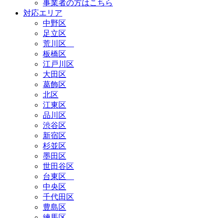
事業者の方はこちら
対応エリア
中野区
足立区
荒川区
板橋区
江戸川区
大田区
葛飾区
北区
江東区
品川区
渋谷区
新宿区
杉並区
墨田区
世田谷区
台東区
中央区
千代田区
豊島区
練馬区