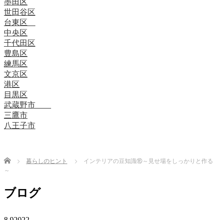
墨田区
世田谷区
台東区
中央区
千代田区
豊島区
練馬区
文京区
港区
目黒区
武蔵野市
三鷹市
八王子市
Home
暮らしのヒント
インテリアの豆知識⑯～見せ場をしっかりと作る
～
ブログ
8.9
2022