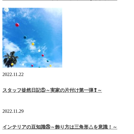
2022.11.22
スタッフ徒然日記⑤～実家の片付け第一弾❢～
2022.11.29
インテリアの豆知識㉖～飾り方は三角形△を意識！～