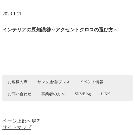
2023.1.11
インテリアの豆知識㉙～アクセントクロスの選び方～
お客様の声
サンク通信/プレス
イベント情報
お問い合わせ
事業者の方へ
SNS/Blog
LINK
生活者の視点から様々な提案ができると自負しております。
最近では終いの住処、介護の問題、建て替え、空き家問題など様々
のご相談を受けながら、”生き方は住まい方”の感を強く感じており
ます。
ページ上部へ戻る
そのような企画がございましたらぜひお役に立ちたいと思います。
サイトマップ
どうぞ、お気軽にお声をおかけください。
ご連絡はこちらから