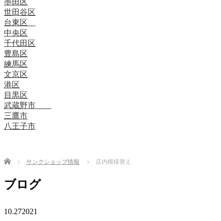
墨田区
世田谷区
台東区
中央区
千代田区
豊島区
練馬区
文京区
港区
目黒区
武蔵野市
三鷹市
八王子市
Home
サンクショップ情報
店内模様替え
ブログ
10.27
2021