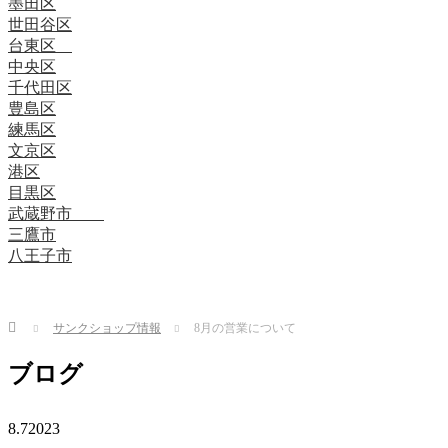
墨田区
世田谷区
台東区
中央区
千代田区
豊島区
練馬区
文京区
港区
目黒区
武蔵野市
三鷹市
八王子市
Home
サンクショップ情報
8月の営業について
ブログ
8.7
2023