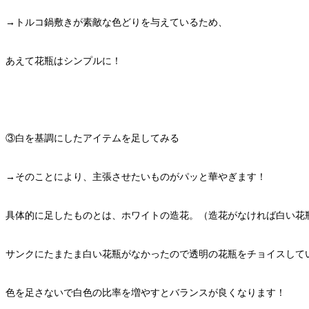
→トルコ鍋敷きが素敵な色どりを与えているため、
あえて花瓶はシンプルに！
③白を基調にしたアイテムを足してみる
→そのことにより、主張させたいものがパッと華やぎます！
具体的に足したものとは、ホワイトの造花。（造花がなければ白い花
サンクにたまたま白い花瓶がなかったので透明の花瓶をチョイスして
色を足さないで白色の比率を増やすとバランスが良くなります！