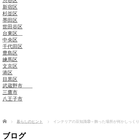
渋谷区
新宿区
杉並区
墨田区
世田谷区
台東区
中央区
千代田区
豊島区
練馬区
文京区
港区
目黒区
武蔵野市
三鷹市
八王子市
Home
暮らしのヒント
インテリアの豆知識㉚～飾った場所が何かしっくり
ブログ