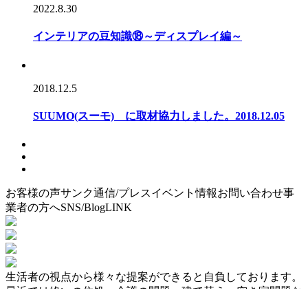
2022.8.30
インテリアの豆知識⑱～ディスプレイ編～
2018.12.5
SUUMO(スーモ) に取材協力しました。2018.12.05
お客様の声
サンク通信/プレス
イベント情報
お問い合わせ
事
業者の方へ
SNS/Blog
LINK
生活者の視点から様々な提案ができると自負しております。
最近では終いの住処、介護の問題、建て替え、空き家問題な
ど様々のご相談を受けながら、”生き方は住まい方”の感を強