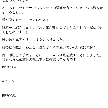
と思っています☺
ところで、セミナーでもスタッフの講師が言っていた「物の数をか
ぞえること」。
我が家でもやってみましたよ！
靴箱をご紹介します。（お天気が良い日ですと陰干しも一緒にでき
てお勧めです！）
靴の数を見直す前 →５０足ありました。
靴の数を数え、わたしは自分が１０年履いていない靴に気付き、
靴に感謝して手放すことに・・・→３３足を残すことにしました。
（もちろん家族分の靴は本人に確認してからです）
BEFORE↓
AFTER↓
BEFORE↓