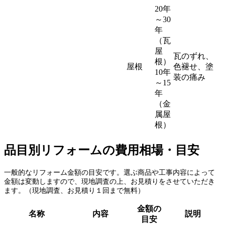
20年
～30
年
（瓦
屋
瓦のずれ、
根）
屋根
色褪せ、塗
10年
装の痛み
～15
年
（金
属屋
根）
品目別リフォームの費用相場・目安
一般的なリフォーム金額の目安です。選ぶ商品や工事内容によって
金額は変動しますので、現地調査の上、お見積りをさせていただき
ます。（現地調査、お見積り１回まで無料）
金額の
名称
内容
説明
目安