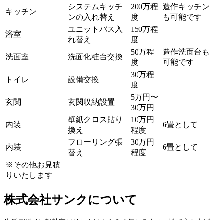
システムキッチ
200万程
造作キッチン
キッチン
ンの入れ替え
度
も可能です
ユニットバス入
150万程
浴室
れ替え
度
50万程
造作洗面台も
洗面室
洗面化粧台交換
度
可能です
30万程
トイレ
設備交換
度
5万円〜
玄関
玄関収納設置
30万円
壁紙クロス貼り
10万円
内装
6畳として
換え
程度
フローリング張
30万円
内装
6畳として
替え
程度
※その他お見積
りいたします
株式会社サンクについて