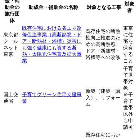
金・補
対象
助金の
助成金・補助金の名称
対象となる工事
者
施行団
体
既存住宅における省エネ改
東京
既存住宅の断熱
東京都
修促進事業（高断熱窓・ド
に住
性向上推進のた
クール
ア・断熱材・浴槽）災害に
宅を
めの高断熱窓・
ネット
も強く健康にも資する断
保有
ドア・断熱材・
東京
熱・太陽光住宅普及拡大事
する
浴槽等への改修
業
こと
子育
て世
帯対
象
新築（建築・購
国土交
子育てグリーン住宅支援事
※子
入）、リフォー
通省
業
育て
ム
世帯
以外
も申
請可
既存住宅におい