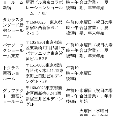
ョールーム
新宿ビル東京コラボ
時～午
合は営業）、夏
新宿
レーションショール
後5時
期、年末年始
ーム 7･8F
タカラスタ
〒160-0023 東京都
午前10
水曜日（祝日の場
ンダード新
新宿区西新宿６-１
時～午
合は営業）、夏
宿ショール
２-１３
後5時
期、年末年始
ーム
〒105-8301東京都港
パナソニッ
午前10
水曜日（祝日の場
区東新橋1丁目5番1号
クショール
時～午
合は営業）、夏
パナソニック東京汐
ーム東京
後5時
期、年末年始
留ビルＢ2Ｆ
〒151-0053東京都渋
トクラス
午前10
谷区代々木2-11-15東
新宿ショー
時～午
水曜日
京海上日動ビルディ
ルーム
後5時
ング1F・2F
〒160-0023東京都新
グラフテク
午前10
水曜日（祝日の場
宿区⻄新宿6-24-1⻄
ト 新宿シ
時～午
合は営業）、年末
新宿三井ビルディン
ョールーム
後6時
年始
グ1F
火曜日・水曜日