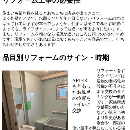
リフォーム工事の必要性
住まいも築年数を経るとあちこちに痛みが出てきます。
よく外壁だと？年、水回りだと？年と目安などがリフォームの本に
は示されていますが本当でしょうか。住まいはそこで暮らす家族に
よっても、ライフサイクルによっても違いが出るように思います。
また、リフォームを頼むなら場所が近いところに頼むのがおすすめ
です。現場で何かがあれば見に来てもらうことも容易ですし、打ち
合わせのしやすさもあります。
品目別リフォームのサイン・時期
リフォームをす
るタイミングは
AFTER
建物の老朽化や
もとあっ
設備の不具合に
よる交換のタイ
たお風呂
ミングが一般的
の位置を
です。家族構成
トイレに
や部屋の使い方
交換
などが購入当初
より変更がある
場合や、部屋の
使い勝手が気になっている場