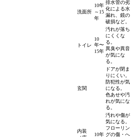
排水管の劣
10年
化による水
洗面所
～15
漏れ、鏡の
年
破損など。
汚れが落ち
にくくな
10
る。
年〜
トイレ
異臭や異音
15年
が気にな
る。
ドアが閉ま
りにくい。
防犯性が気
玄関
になる。
色あせや汚
れが気にな
る。
汚れや傷が
気になる。
フローリン
内装
10年
グの傷・へ