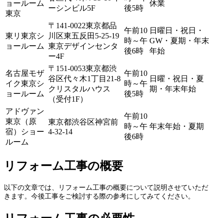
ョールーム
休業
ーシンビル5F
後5時
東京
〒141-0022東京都品
午前10
日曜日・祝日・
東リ東京シ
川区東五反田5-25-19
時～午
GW・夏期・年末
ョールーム
東京デザインセンタ
後6時
年始
ー4F
〒151-0053東京都渋
名古屋モザ
午前10
谷区代々木1丁目21-8
日曜・祝日・夏
イク東京シ
時～午
クリスタルハウス
期・年末年始
ョールーム
後5時
（受付1F）
アドヴァン
午前10
東京（原
東京都渋谷区神宮前
時～午
年末年始・夏期
宿）ショー
4-32-14
後6時
ルーム
リフォーム工事の概要
以下の文章では、リフォーム工事の概要について説明させていただ
きます。今後工事をご検討する際の参考にしてみてください。