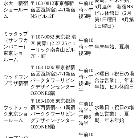
夏期、年末年始、
永大 新宿
〒163-0812東京都新
午前10
5月連休、新宿NS
ショールー
宿区西新宿2-4-1新宿
時～午
ビル休館日（2月
ム
NSビル12F
後5時
第1日曜日、8月第
1日曜日）
ミラタップ
〒107-0062 東京都 港
（サンワカ
午前10
区 南青山2-27-25ヒュ
ンパニー）
時～午
年末年始、夏期
ーリック南青山ビル
東京ショー
後5時
7F・8F
ルーム
〒163-1006 東京都新
午前10
宿区西新宿3-7-1新宿
水曜日（祝日の場
ウッドワン
時～午
パークタワーリビン
合は営業）、年末
プラザ新宿
後6時
グデザインセンター
年始、ビル休館日
半
OZONE6階
〒163-1006 東京都新
午前10
ウッドテッ
宿区西新宿3-7-1新宿
水曜日（祝日の場
時半～
ク東京ショ
パークタワーリビン
合は営業）、夏
午後6
ールーム
グデザインセンター
期、年末年始
時半
OZONE6階
午前10
ノーマンジ