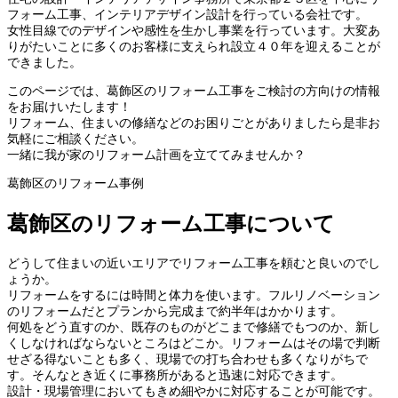
フォーム工事、インテリアデザイン設計を行っている会社です。
女性目線でのデザインや感性を生かし事業を行っています。大変あ
りがたいことに多くのお客様に支えられ設立４０年を迎えることが
できました。
このページでは、葛飾区のリフォーム工事をご検討の方向けの情報
をお届けいたします！
リフォーム、住まいの修繕などのお困りごとがありましたら是非お
気軽にご相談ください。
一緒に我が家のリフォーム計画を立ててみませんか？
葛飾区のリフォーム事例
葛飾区のリフォーム工事について
どうして住まいの近いエリアでリフォーム工事を頼むと良いのでし
ょうか。
リフォームをするには時間と体力を使います。フルリノベーション
のリフォームだとプランから完成まで約半年はかかります。
何処をどう直すのか、既存のものがどこまで修繕でもつのか、新し
くしなければならないところはどこか。リフォームはその場で判断
せざる得ないことも多く、現場での打ち合わせも多くなりがちで
す。そんなとき近くに事務所があると迅速に対応できます。
設計・現場管理においてもきめ細やかに対応することが可能です。