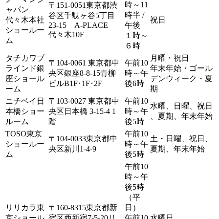
時～11
〒151-0051東京都渋
ャパン
時半 /
谷区千駄ヶ谷5丁目
代々木本社
祝日
23-15 A-PLACE
午後
ショールー
代々木10F
１時～
ム
６時
タチカワブ
月曜・祝日
〒104-0061 東京都中
午前10
ラインド銀
年末年始・ゴール
央区銀座8-8-15青柳
時～午
座ショール
デンウィーク・夏
ビルB1F･1F･2F
後6時
ーム
期
ニチベイ日
〒103-0027 東京都中
午前10
水曜、日曜、祝日
本橋ショー
央区日本橋 3-15-4 1
時～午
、夏期、年末年始
ルーム
階
後5時
TOSO東京
午前10
〒104-0033東京都中
土・日曜、祝日、
ショールー
時～午
央区新川1-4-9
夏期、年末年始
ム
後5時
午前10
時～午
後5時
（平
リリカラ東
〒160-8315東京都新
日）
京ショール
宿区西新宿7-5-20リ
午前10
水曜日