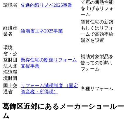
て窓の断熱性能
環境省
先進的窓リノベ2025事業
を上げるリフォ
ーム
賃貸住宅の新築
経済産
もしくはリフォ
給湯省エネ2025事業
業省
ームで高効率給
湯器を設置
環境
省・公
補助対象製品を
益財団
既存住宅の断熱リフォーム
使っての断熱リ
法人北
支援事業
フォーム
海道環
境財団
国土交
リフォーム減税制度 （固定
各種リフォーム
通省
資産税・所得税）
葛飾区近郊にあるメーカーショールー
ム