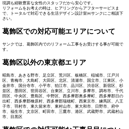
現調も経験豊富な女性のスタッフだから安心です。
リフォームをお考えの時は、ヒアリングからアフターサービスま
で、トータルで対応できる生活デザイン設計室㈱サンクにご相談下
さい。
葛飾区での対応可能エリアについて
サンクでは、葛飾区内でのリフォーム工事をお受けする事が可能で
す。
葛飾区以外の東京都エリア
昭島市、あきる野市、足立区、荒川区、板橋区、稲城市、江戸川
区、青梅市、大島町、大田区、北区、清瀬市、国立市、江東区、小
金井市、国分寺市、小平市、狛江市、品川区、渋谷区、新宿区、杉
並区、墨田区、世田谷区、台東区、立川市、多摩市、調布市、千代
田区、中央区、豊島区、中野区、西多摩郡奥多摩町、西多摩郡日の
出町、西多摩郡檜原村、西多摩郡瑞穂町、西東京市、練馬区、八王
子市、羽村市、東久留米市、東村山市、東大和市、日野市、府中
市、福生市、文京区、町田市、三鷹市、港区、武蔵野市、武蔵村山
市、目黒区