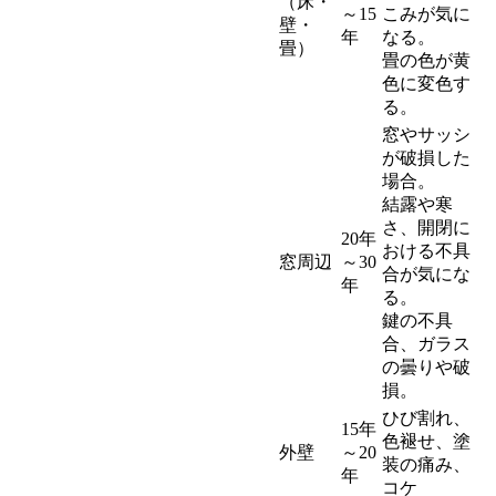
（床・
～15
こみが気に
壁・
年
なる。
畳）
畳の色が黄
色に変色す
る。
窓やサッシ
が破損した
場合。
結露や寒
さ、開閉に
20年
おける不具
窓周辺
～30
合が気にな
年
る。
鍵の不具
合、ガラス
の曇りや破
損。
ひび割れ、
15年
色褪せ、塗
外壁
～20
装の痛み、
年
コケ