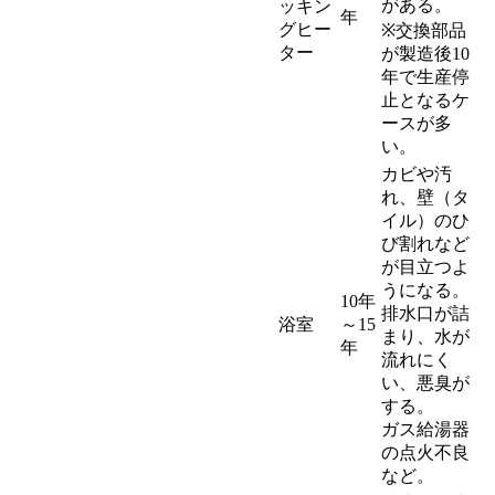
がある。
ッキン
年
グヒー
※交換部品
ター
が製造後10
年で生産停
止となるケ
ースが多
い。
カビや汚
れ、壁（タ
イル）のひ
び割れなど
が目立つよ
うになる。
10年
排水口が詰
浴室
～15
まり、水が
年
流れにく
い、悪臭が
する。
ガス給湯器
の点火不良
など。