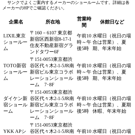
サンクでよくご案内するメーカーのショールームです。詳細は各
メーカーのHPでご確認ください。
営業時
企業名
所在地
休館日など
間
〒160－6107 東京都
LIXIL東京
午前10
水曜日（祝日の場
新宿区西新宿8-17-1
ショールー
時～午
合は営業）、夏
住友不動産新宿グラ
ム
後5時
期、年末年始
ンドタワー6F
〒151-0053東京都渋
TOTO新宿
谷区代々木2-1-5JR南
午前10
水曜日（祝日の場
ショールー
新宿ビル東京コラボ
時～午
合は営業）、夏
ム
レーションショール
後5時
期、年末年始
ーム 7･8F
〒151-0053東京都渋
ダイケン新
谷区代々木2-1-5JR南
午前10
水曜日（祝日の場
宿ショール
新宿ビル東京コラボ
時～午
合は営業）、夏期
ーム
レーションショール
後5時
休暇、年末年始
ーム 7･8F
〒151-0053東京都渋
YKK APシ
谷区代々木2-1-5JR南
午前10
水曜日（祝日の場