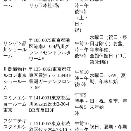
ーム
リカラ本社2階
時～午
後5時
（土・
日・
祝）
水曜日（祝日・祭
〒108-0075東京都港
サンゲツ品
午前10
日は除く）お盆、
区港南2-16-4品川グ
川ショール
時～午
年末年始、
ランドセントラルタ
ーム
後5時
全館休館日（11月
ワー4Ｆ
第3日曜）
川島織物セ
〒135‒0061東京都江
午前10
ルコン東京
東区豊洲5‒6‒15NBF
水曜日、GW、夏
時～午
ショールー
豊洲ガーデンフロン
期、年末年始
後6時
ム
ト 6F
午前9
スミノエシ
〒141-0031東京都品
時半～
日・祝、夏季、年
ョールーム
川区西五反田2-30-4
午後5
末年始
東京
BR五反田3F
時
フジエテキ
〒151-0053東京都渋
午前10
スタイルシ
祝日、夏期・冬期
谷区代々木4-33-10 ト
時～午