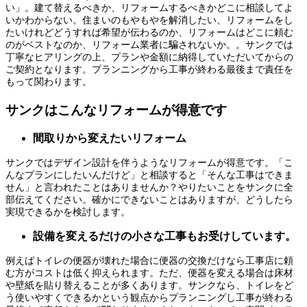
い」。建て替えるべきか、リフォームするべきかどこに相談してよ
いかわからない。住まいのもやもやを解消したい、リフォームをし
たいけれどどうすれば希望が伝わるのか、リフォームはどこに頼む
のがベストなのか、リフォーム業者に騙されないか。。サンクでは
丁寧なヒアリングの上、プランや金額に納得していただいてからの
ご契約となります。プランニングから工事が終わる最後まで責任を
もって関わります。
サンクはこんなリフォームが得意です
間取りから変えたいリフォーム
サンクではデザイン設計を伴うようなリフォームが得意です。「こ
んなプランにしたいんだけど」と相談すると「そんな工事はできま
せん」と言われたことはありませんか？やりたいことをサンクに全
部伝えてください。確かにできないことはありますが、どうしたら
実現できるかを検討します。
設備を変えるだけの小さな工事もお受けしています。
例えばトイレの便器が壊れた場合に便器の交換だけなら工事店に頼
む方がコストは低く抑えられます。ただ、便器を変える場合は床材
や壁紙を貼り替えることが多くあります。サンクなら、トイレをど
う使いやすくできるかという観点からプランニングし工事が終わる