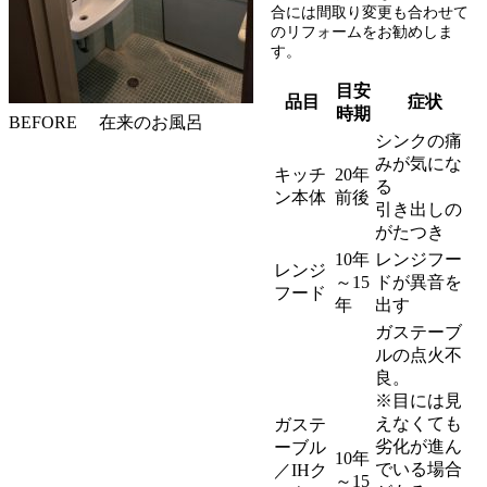
合には間取り変更も合わせて
のリフォームをお勧めしま
す。
目安
品目
症状
時期
BEFORE 在来のお風呂
シンクの痛
みが気にな
キッチ
20年
る
ン本体
前後
引き出しの
がたつき
10年
レンジフー
レンジ
～15
ドが異音を
フード
年
出す
ガステーブ
ルの点火不
良。
※目には見
えなくても
ガステ
劣化が進ん
ーブル
10年
でいる場合
／IHク
～15