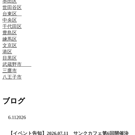
墨田区
世田谷区
台東区
中央区
千代田区
豊島区
練馬区
文京区
港区
目黒区
武蔵野市
三鷹市
八王子市
ブログ
6.11
2026
【イベント告知】2026.07.11 サンクカフェ第6回開催決