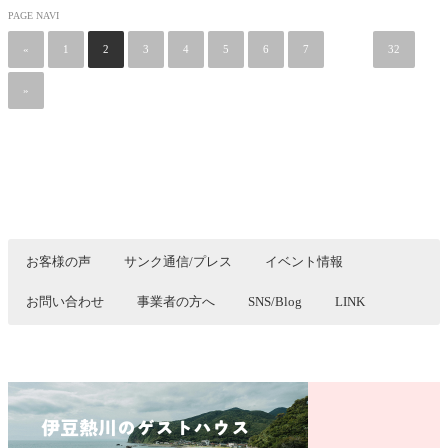
PAGE NAVI
«
1
2
3
4
5
6
7
…
32
»
お客様の声
サンク通信/プレス
イベント情報
お問い合わせ
事業者の方へ
SNS/Blog
LINK
生活者の視点から様々な提案ができると自負しております。
最近では終いの住処、介護の問題、建て替え、空き家問題など様々
のご相談を受けながら、”生き方は住まい方”の感を強く感じており
ます。
そのような企画がございましたらぜひお役に立ちたいと思います。
どうぞ、お気軽にお声をおかけください。
ご連絡はこちらから