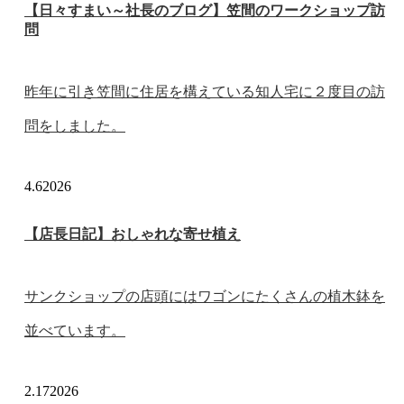
【日々すまい～社長のブログ】笠間のワークショップ訪
問
昨年に引き笠間に住居を構えている知人宅に２度目の訪
問をしました。
4.6
2026
【店長日記】おしゃれな寄せ植え
サンクショップの店頭にはワゴンにたくさんの植木鉢を
並べています。
2.17
2026